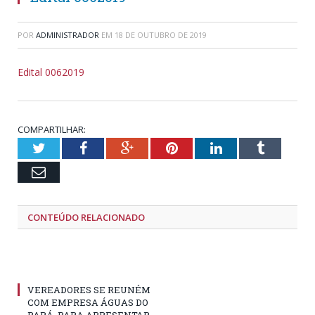
POR
ADMINISTRADOR
EM
18 DE OUTUBRO DE 2019
Edital 0062019
COMPARTILHAR:
Twitter
Facebook
Google+
Pinterest
LinkedIn
Tumblr
Email
CONTEÚDO RELACIONADO
VEREADORES SE REUNÉM
COM EMPRESA ÁGUAS DO