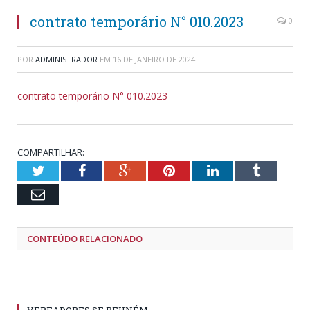
contrato temporário N° 010.2023
0
POR
ADMINISTRADOR
EM
16 DE JANEIRO DE 2024
contrato temporário N° 010.2023
COMPARTILHAR:
Twitter
Facebook
Google+
Pinterest
LinkedIn
Tumblr
Email
CONTEÚDO RELACIONADO