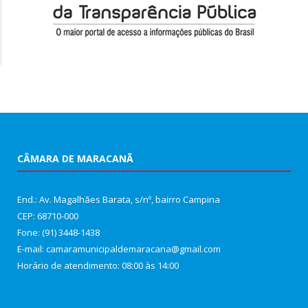
CÂMARA DE MARACANÃ
End.: Av. Magalhães Barata, s/nº, bairro Campina
CEP: 68710-000
Fone: (91) 3448-1438
E-mail: camaramunicipaldemaracana@gmail.com
Horário de atendimento: 08:00 às 14:00