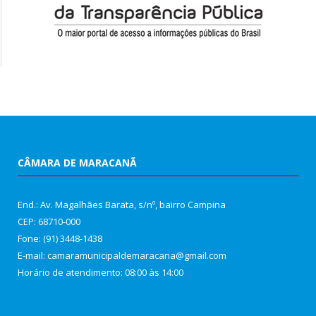
CÂMARA DE MARACANÃ
End.: Av. Magalhães Barata, s/nº, bairro Campina
CEP: 68710-000
Fone: (91) 3448-1438
E-mail: camaramunicipaldemaracana@gmail.com
Horário de atendimento: 08:00 às 14:00