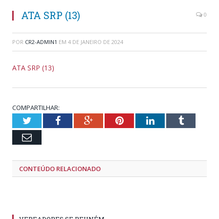
ATA SRP (13)
0
POR
CR2-ADMIN1
EM
4 DE JANEIRO DE 2024
ATA SRP (13)
COMPARTILHAR:
Twitter
Facebook
Google+
Pinterest
LinkedIn
Tumblr
Email
CONTEÚDO RELACIONADO